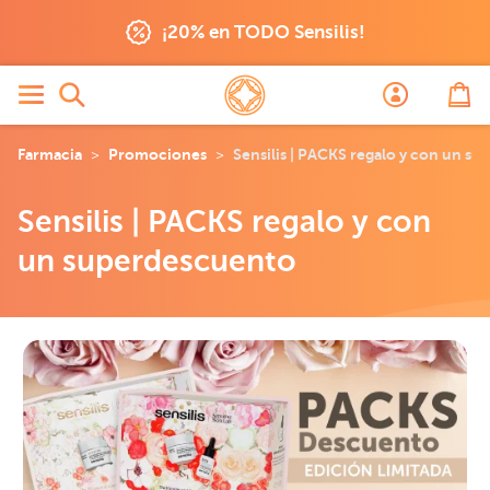
¡20% en TODO Sensilis!
Farmacia
Promociones
Sensilis | PACKS regalo y con un s
Sensilis | PACKS regalo y con
un superdescuento