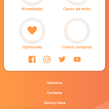
Novedades
Casos de éxito
Opiniones
Cómo comprar
Nosotros
Contacto
Opina y Gana