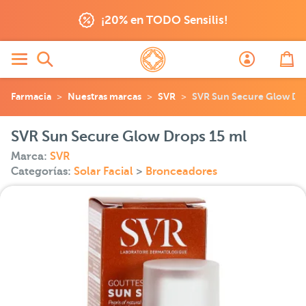
¡20% en TODO Sensilis!
Farmacia
Nuestras marcas
SVR
SVR Sun Secure Glow Dro
SVR Sun Secure Glow Drops 15 ml
Marca:
SVR
Categorías:
Solar Facial
>
Bronceadores