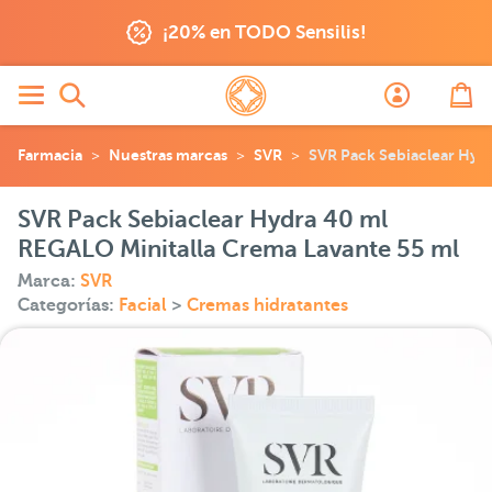
¡20% en TODO Sensilis!
Farmacia
Nuestras marcas
SVR
SVR Pack Sebiaclear Hyd
SVR Pack Sebiaclear Hydra 40 ml
REGALO Minitalla Crema Lavante 55 ml
Marca:
SVR
Categorías:
Facial
>
Cremas hidratantes