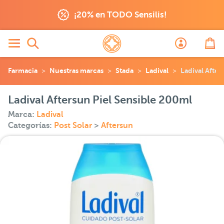
¡20% en TODO Sensilis!
Farmacia
Nuestras marcas
Stada
Ladival
Ladival After
Ladival Aftersun Piel Sensible 200ml
Marca:
Ladival
Categorías:
Post Solar
>
Aftersun