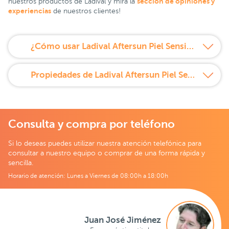
sección de opiniones y
nuestros productos de Ladival y mira la
experiencias
de nuestros clientes!
¿Cómo usar Ladival Aftersun Piel Sensible 200ml?
Propiedades de Ladival Aftersun Piel Sensible 200ml
Consulta y compra por teléfono
Si lo deseas puedes utilizar nuestra atención telefónica para
consultar a nuestro equipo o comprar de una forma rápida y
sencilla.
Horario de atención: Lunes a Viernes de 08:00h a 18:00h
Juan José Jiménez