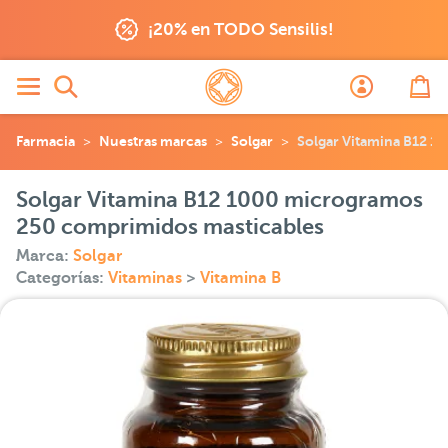
¡20% en TODO Sensilis!
Farmacia
Nuestras marcas
Solgar
Solgar Vitamina B12 1
Solgar Vitamina B12 1000 microgramos
250 comprimidos masticables
Marca:
Solgar
Categorías:
Vitaminas
>
Vitamina B