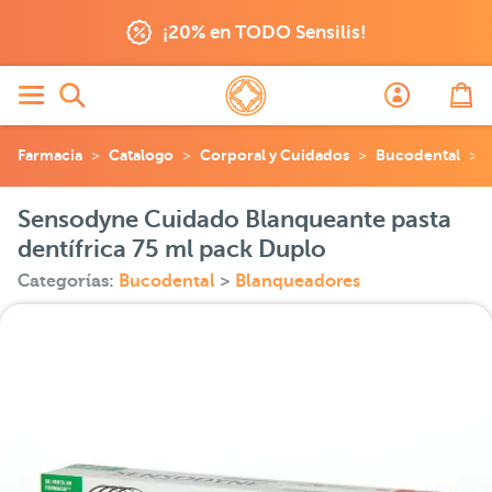
¡20% en TODO Sensilis!
Farmacia
Catalogo
Corporal y Cuidados
Bucodental
Sensodyne Cuidado Blanqueante pasta
dentífrica 75 ml pack Duplo
Categorías:
Bucodental
>
Blanqueadores