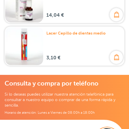
14,04 €
Lacer Cepillo de dientes medio
3,10 €
Consulta y compra por teléfono
Si lo deseas puedes utilizar nuestra atención telefónica para
consultar a nuestro equipo o comprar de una forma rápida y
sencilla.
Horario de atención: Lunes a Viernes de 08:00h a 18:00h