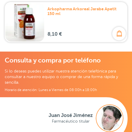
Arkopharma Arkoreal Jarabe Apetit
150 ml
8,10 €
Consulta y compra por teléfono
Si lo deseas puedes utilizar nuestra atención telefónica para
consultar a nuestro equipo o comprar de una forma rápida y
sencilla.
Horario de atención: Lunes a Viernes de 08:00h a 18:00h
Juan José Jiménez
Farmacéutico titular