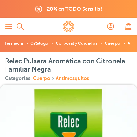
¡20% en TODO Sensilis!
Farmacia
Catalogo
Corporal y Cuidados
Cuerpo
Anti
Relec Pulsera Aromática con Citronela
Familiar Negra
Categorías:
Cuerpo
>
Antimosquitos