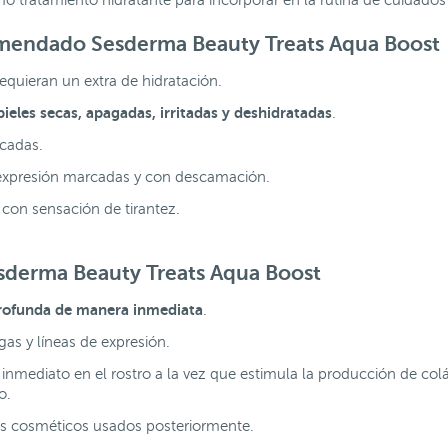
o tratamiento hidratante para incorporar en la rutina de cuidados 
comendado Sesderma Beauty Treats Aqua Boost
requieran un extra de hidratación.
pieles secas
,
apagadas
,
irritadas
y
deshidratadas
.
licadas.
e expresión marcadas y con descamación.
 con sensación de tirantez.
sderma Beauty Treats Aqua Boost
 profunda de manera inmediata
.
ugas y líneas de expresión.
inmediato en el rostro a la vez que estimula la producción de col
co.
os cosméticos usados posteriormente.