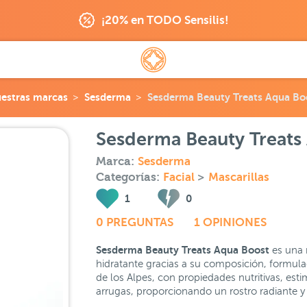
¡20% en TODO Sensilis!
estras marcas
Sesderma
Sesderma Beauty Treats Aqua Boo
Sesderma Beauty Treats 
Marca:
Sesderma
Categorías:
Facial
>
Mascarillas
1
0
0 PREGUNTAS
1 OPINIONES
Sesderma Beauty Treats Aqua Boost
es una 
hidratante gracias a su composición, formula
de los Alpes, con propiedades nutritivas, est
arrugas, proporcionando un rostro radiante y