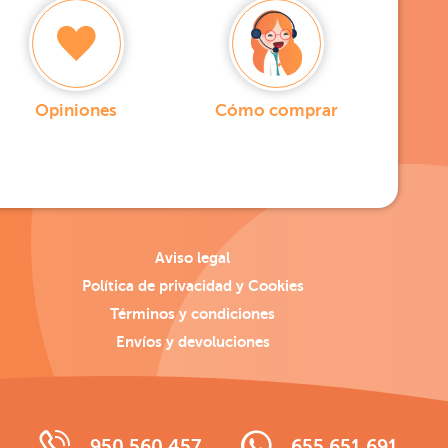
Opiniones
Cómo comprar
Aviso legal
Política de privacidad y Cookies
Términos y condiciones
Envíos y devoluciones
950 560 457
655 651 691