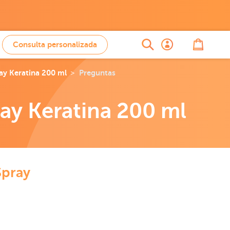
Consulta personalizada
ay Keratina 200 ml
Preguntas
ay Keratina 200 ml
Spray