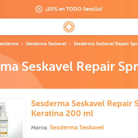
¡20% en TODO Sensilis!
Sesderma
Sesderma Seskavel
Sesderma Seskavel Repair Spr
ma Seskavel Repair Spr
Sesderma Seskavel Repair 
Keratina 200 ml
Sesderma Seskavel
Marca: