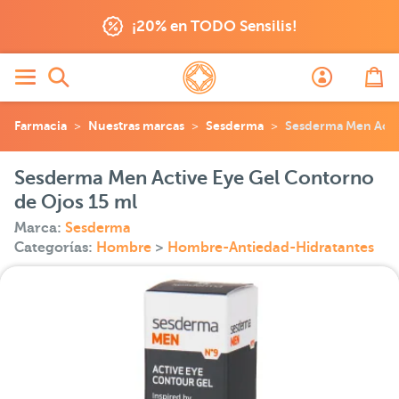
¡20% en TODO Sensilis!
Farmacia
Nuestras marcas
Sesderma
Sesderma Men Activ
Sesderma Men Active Eye Gel Contorno
de Ojos 15 ml
Marca:
Sesderma
Categorías:
Hombre
>
Hombre-Antiedad-Hidratantes