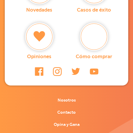
Novedades
Casos de éxito
Opiniones
Cómo comprar
Nosotros
Contacto
Opina y Gana