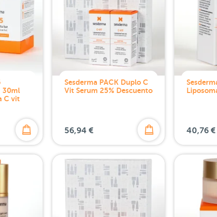
5
Sesderma PACK Duplo C
Sesderm
m 30ml
Vit Serum 25% Descuento
Liposom
 C vit
56,94 €
40,76 €