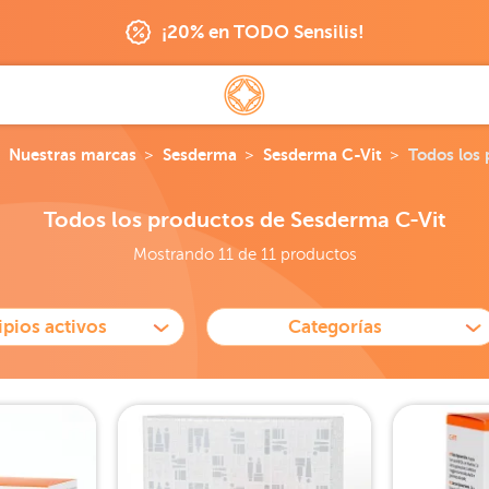
¡20% en TODO Sensilis!
Nuestras marcas
Sesderma
Sesderma C-Vit
Todos los
Todos los productos de Sesderma C-Vit
Mostrando 11 de 11 productos