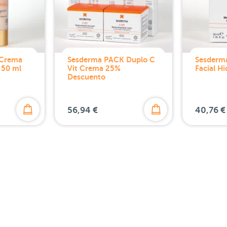
 Crema
Sesderma PACK Duplo C
Sesderm
 50 ml
Vit Crema 25%
Facial H
Descuento
56,94 €
40,76 €