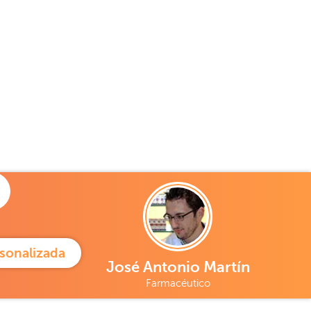
sonalizada
José Antonio Martín
Farmacéutico