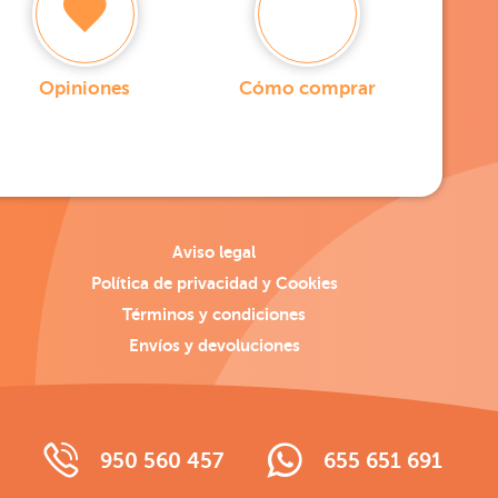
Opiniones
Cómo comprar
Aviso legal
Política de privacidad y Cookies
Términos y condiciones
Envíos y devoluciones
950 560 457
655 651 691