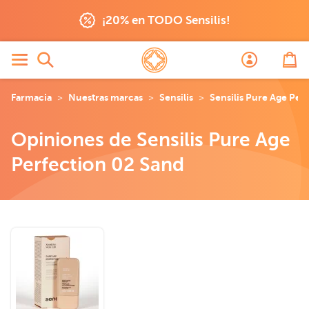
¡20% en TODO Sensilis!
Farmacia
Nuestras marcas
Sensilis
Sensilis Pure Age Perf
Opiniones de Sensilis Pure Age
Perfection 02 Sand