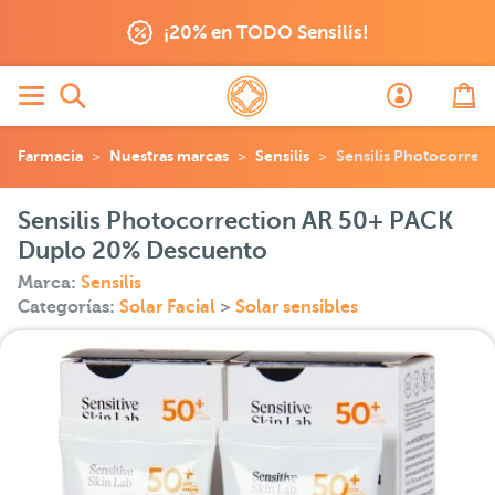
¡20% en TODO Sensilis!
Farmacia
Nuestras marcas
Sensilis
Sensilis Photocorre
Sensilis Photocorrection AR 50+ PACK
Duplo 20% Descuento
Marca:
Sensilis
Categorías:
Solar Facial
>
Solar sensibles