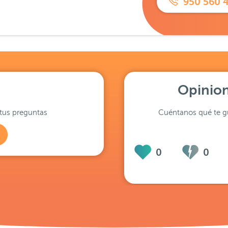
950 560 
Opinion
tus preguntas
Cuéntanos qué te gu
0
0