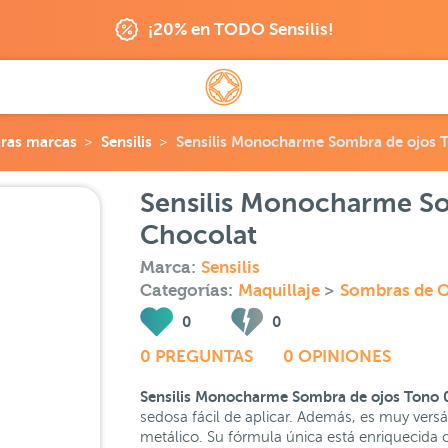
¡20% en TODO Sensilis!
ras marcas
Sensilis
Sensilis Monocharme Sombra de ojos 
Sensilis Monocharme S
Chocolat
Marca:
Sensilis
Categorías:
Maquillaje
>
Sombras de O
0
0
0 PREGUNTAS
0 OPINIONES
Sensilis Monocharme Sombra de ojos Tono 
sedosa fácil de aplicar. Además, es muy versá
metálico. Su fórmula única está enriquecida 