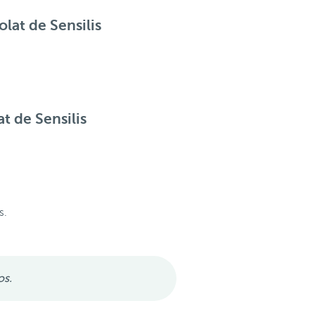
lat de Sensilis
t de Sensilis
s.
os.