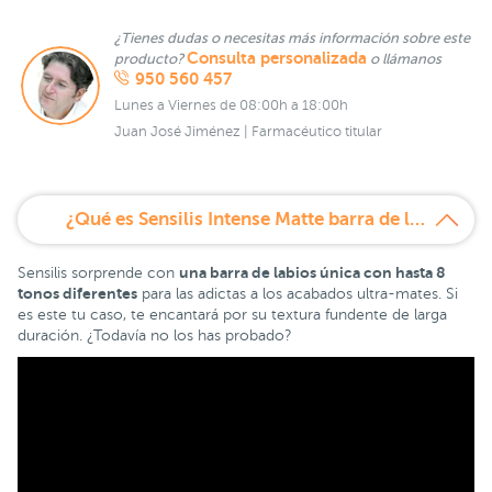
¿Tienes dudas o necesitas más información sobre este
Consulta personalizada
producto?
o llámanos
950 560 457
Lunes a Viernes de 08:00h a 18:00h
Juan José Jiménez | Farmacéutico titular
¿Qué es Sensilis Intense Matte barra de labios larga duración ultra mate 404 Groseille Desire?
una barra de labios única con hasta 8
Sensilis sorprende con
tonos diferentes
para las adictas a los acabados ultra-mates. Si
es este tu caso, te encantará por su textura fundente de larga
duración. ¿Todavía no los has probado?