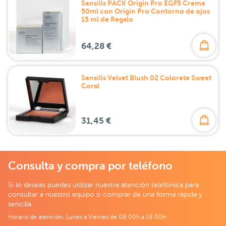
Sensilis PACK Origin Pro EGF5 Crema
50ml con Origin Pro Contorno de ojos
15 ml de Regalo
64,28 €
Sensilis Velvet Blush 02 Colorete Sweet
Coral
31,45 €
Consulta y compra por teléfono
Si lo deseas puedes utilizar nuestra atención telefónica para
consultar a nuestro equipo o comprar de una forma rápida y
sencilla.
Horario de atención: Lunes a Viernes de 08:00h a 18:00h