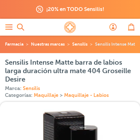
¡20% en TODO Sensilis!
Farmacia
Nuestras marcas
Sensilis
Sensilis Intense Matte
Sensilis Intense Matte barra de labios
larga duración ultra mate 404 Groseille
Desire
Marca:
Sensilis
Categorías:
Maquillaje
>
Maquillaje - Labios