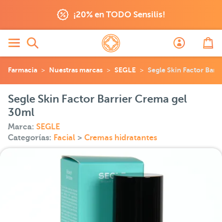
¡20% en TODO Sensilis!
Farmacia
Nuestras marcas
SEGLE
Segle Skin Factor Barr
Segle Skin Factor Barrier Crema gel
30ml
Marca:
SEGLE
Categorías:
Facial
>
Cremas hidratantes