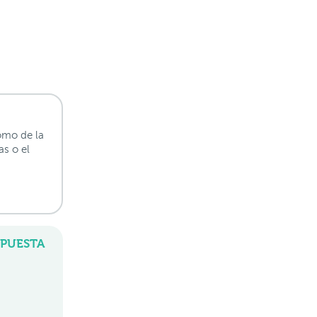
omo de la
s o el
SPUESTA