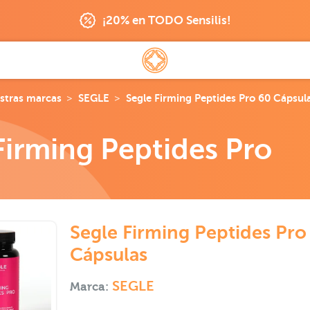
¡20% en TODO Sensilis!
stras marcas
SEGLE
Segle Firming Peptides Pro 60 Cápsul
Firming Peptides Pro
Segle Firming Peptides Pro
Cápsulas
SEGLE
Marca: