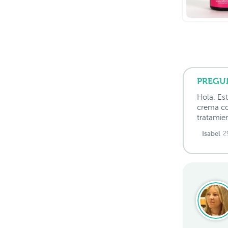
PREGU
Hola. Es
crema co
tratamie
Isabel
2