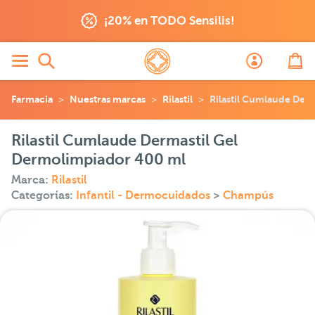
¡20% en TODO Sensilis!
Farmacia
Nuestras marcas
Rilastil
Rilastil Cumlaude Der
Rilastil Cumlaude Dermastil Gel
Dermolimpiador 400 ml
Marca:
Rilastil
Categorías:
Infantil - Dermocuidados
>
Champús