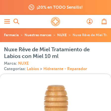
¡20% en TODO Sensilis!
Farmacia
Nuestras marcas
NUXE
Nuxe Rêve de Miel Trat
Nuxe Rêve de Miel Tratamiento de
Labios con Miel 10 ml
Marca:
NUXE
Categorías:
Labios
>
Hidratante - Reparador