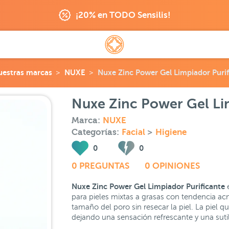
¡20% en TODO Sensilis!
uestras marcas
NUXE
Nuxe Zinc Power Gel Limpiador Puri
Nuxe Zinc Power Gel Li
Marca:
NUXE
Categorías:
Facial
>
Higiene
0
0
0 PREGUNTAS
0 OPINIONES
Nuxe Zinc Power Gel Limpiador Purificante
para pieles mixtas a grasas con tendencia acn
tamaño del poro sin resecar la piel. La piel q
dejando una sensación refrescante y una sutil