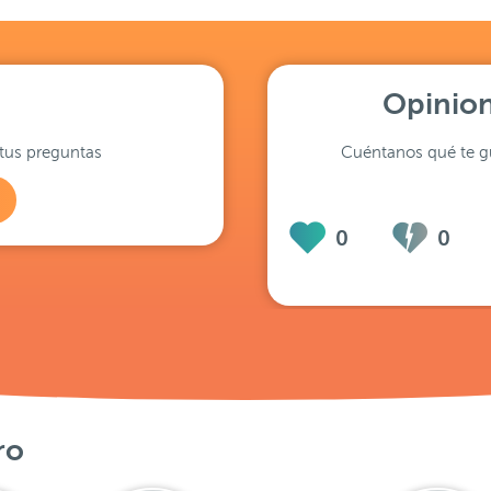
Opinion
tus preguntas
Cuéntanos qué te gu
0
0
ro