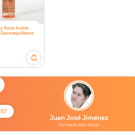
y Rose Aceite
 Desmaquillante
457
Juan José Jiménez
Farmacéutico titular