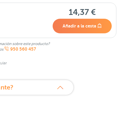
14,37 €
Añadir a la cesta
mación sobre este producto?
950 560 457
nos
ular
ante?