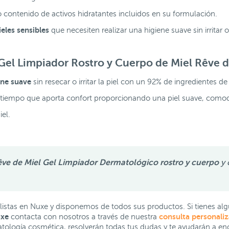
o contenido de activos hidratantes incluidos en su formulación.
ieles sensibles
que necesiten realizar una higiene suave sin irritar o 
Gel Limpiador Rostro y Cuerpo de Miel Rêve 
ene
suave
sin resecar o irritar la piel con un 92% de ingredientes d
tiempo que aporta confort proporcionando una piel suave, comoda
iel.
ve de Miel Gel Limpiador Dermatológico rostro y cuerpo
y 
stas en Nuxe y disponemos de todos sus productos. Si tienes al
uxe
consulta personaliz
contacta con nosotros a través de nuestra
tología cosmética, resolverán todas tus dudas y te ayudarán a enco