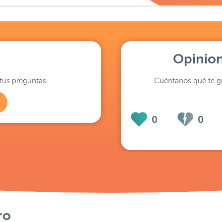
Opinion
tus preguntas
Cuéntanos qué te gu
0
0
ro