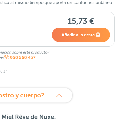
ástica al mismo tiempo que aporta un confort instantáneo.
15,73 €
Añadir a la cesta
mación sobre este producto?
950 560 457
nos
ular
ostro y cuerpo?
e Miel Rêve de Nuxe
: