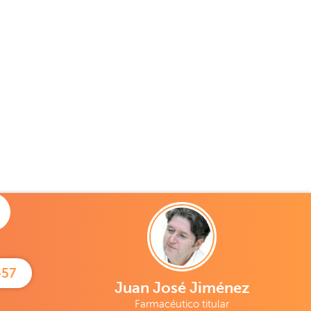
457
Juan José Jiménez
Farmacéutico titular