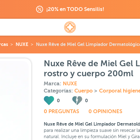
¡20% en TODO Sensilis!
rcas
NUXE
Nuxe Rêve de Miel Gel Limpiador Dermatológic
Nuxe Rêve de Miel Gel 
rostro y cuerpo 200ml
Marca:
NUXE
Categorías:
Cuerpo
>
Corporal higien
0
0
0 PREGUNTAS
0 OPINIONES
Nuxe Rêve de Miel Gel Limpiador Dermatoló
para realizar una limpieza suave sin resecar 
natural. Incluye en su formulación Miel y Gira