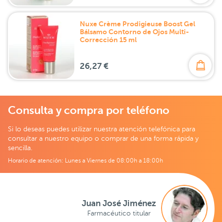
Nuxe Crème Prodigieuse Boost Gel
Bálsamo Contorno de Ojos Multi-
Corrección 15 ml
26,27 €
Consulta y compra por teléfono
Si lo deseas puedes utilizar nuestra atención telefónica para
consultar a nuestro equipo o comprar de una forma rápida y
sencilla.
Horario de atención: Lunes a Viernes de 08:00h a 18:00h
Juan José Jiménez
Farmacéutico titular