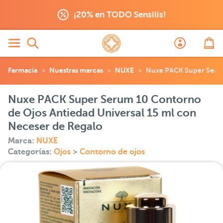
¡20% en TODO Sensilis!
Farmacia
Nuestras marcas
NUXE
Nuxe PACK Super Serum
Nuxe PACK Super Serum 10 Contorno
de Ojos Antiedad Universal 15 ml con
Neceser de Regalo
Marca:
NUXE
Categorías:
Ojos
>
Contorno de ojos