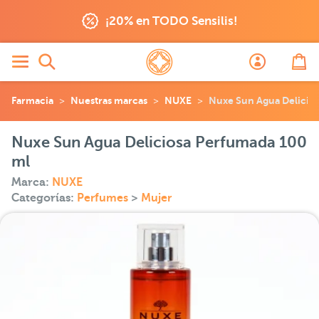
¡20% en TODO Sensilis!
Farmacia
Nuestras marcas
NUXE
Nuxe Sun Agua Delicio
Nuxe Sun Agua Deliciosa Perfumada 100
ml
Marca:
NUXE
Categorías:
Perfumes
>
Mujer