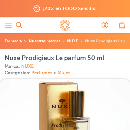
¡20% en TODO Sensilis!
Farmacia
Nuestras marcas
NUXE
Nuxe Prodigieux Le pa
Nuxe Prodigieux Le parfum 50 ml
Marca:
NUXE
Categorías:
Perfumes
>
Mujer