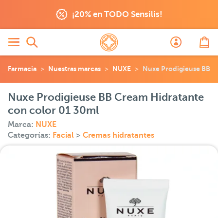
¡20% en TODO Sensilis!
Farmacia
Nuestras marcas
NUXE
Nuxe Prodigieuse BB C
Nuxe Prodigieuse BB Cream Hidratante
con color 01 30ml
Marca:
NUXE
Categorías:
Facial
>
Cremas hidratantes