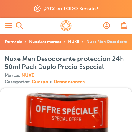
¡20% en TODO Sensilis!
Farmacia
Nuestras marcas
NUXE
Nuxe Men Desodorante 
Nuxe Men Desodorante protección 24h
50ml Pack Duplo Precio Especial
Marca:
NUXE
Categorías:
Cuerpo
>
Desodorantes