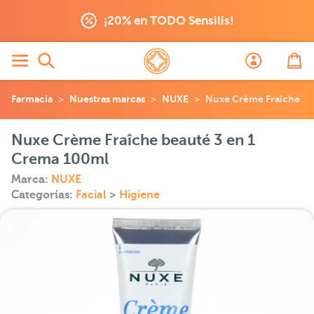
¡20% en TODO Sensilis!
Farmacia
Nuestras marcas
NUXE
Nuxe Crème Fraîche be
Nuxe Crème Fraîche beauté 3 en 1
Crema 100ml
Marca:
NUXE
Categorías:
Facial
>
Higiene