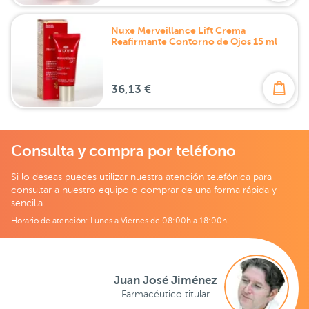
Nuxe Merveillance Lift Crema
Reafirmante Contorno de Ojos 15 ml
36,13 €
Consulta y compra por teléfono
Si lo deseas puedes utilizar nuestra atención telefónica para
consultar a nuestro equipo o comprar de una forma rápida y
sencilla.
Horario de atención: Lunes a Viernes de 08:00h a 18:00h
Juan José Jiménez
Farmacéutico titular