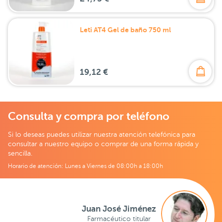
Leti AT4 Gel de baño 750 ml
19,12 €
Consulta y compra por teléfono
Si lo deseas puedes utilizar nuestra atención telefónica para
consultar a nuestro equipo o comprar de una forma rápida y
sencilla.
Horario de atención: Lunes a Viernes de 08:00h a 18:00h
Juan José Jiménez
Farmacéutico titular