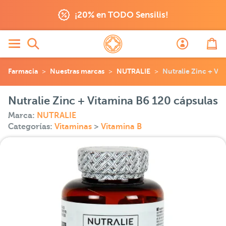
¡20% en TODO Sensilis!
Farmacia
Nuestras marcas
NUTRALIE
Nutralie Zinc + Vi
Nutralie Zinc + Vitamina B6 120 cápsulas
Marca:
NUTRALIE
Categorías:
Vitaminas
>
Vitamina B