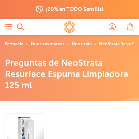
¡20% en TODO Sensilis!
Farmacia
Nuestras marcas
Neostrata
NeoStrata Resurfac
Preguntas de NeoStrata
Resurface Espuma Limpiadora
125 ml