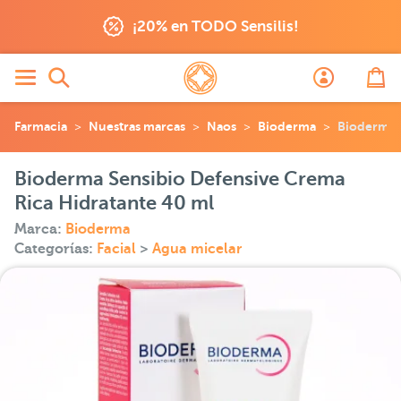
¡20% en TODO Sensilis!
Farmacia
Nuestras marcas
Naos
Bioderma
Bioderma S
Bioderma Sensibio Defensive Crema
Rica Hidratante 40 ml
Marca:
Bioderma
Categorías:
Facial
>
Agua micelar