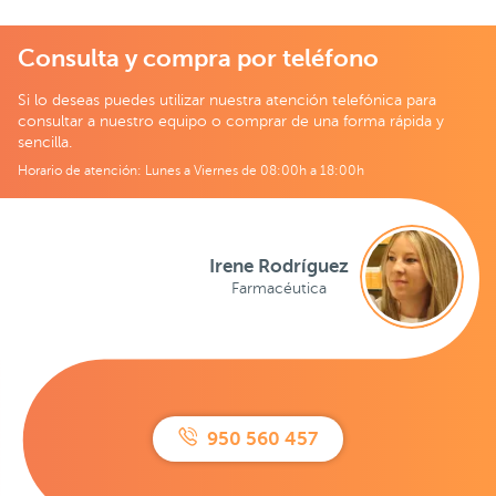
Consulta y compra por teléfono
Si lo deseas puedes utilizar nuestra atención telefónica para
consultar a nuestro equipo o comprar de una forma rápida y
sencilla.
Horario de atención: Lunes a Viernes de 08:00h a 18:00h
Irene Rodríguez
Farmacéutica
950 560 457