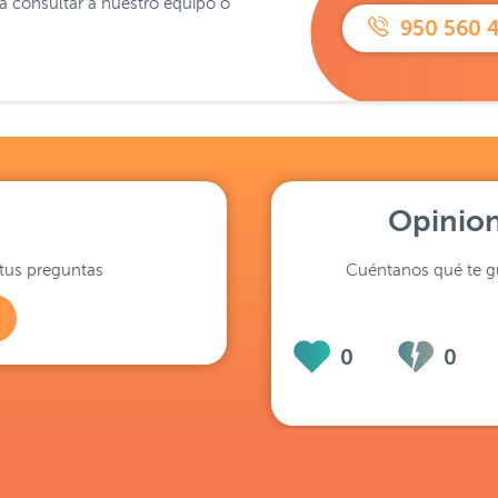
ra consultar a nuestro equipo o
950 560 
Opinion
tus preguntas
Cuéntanos qué te gu
0
0