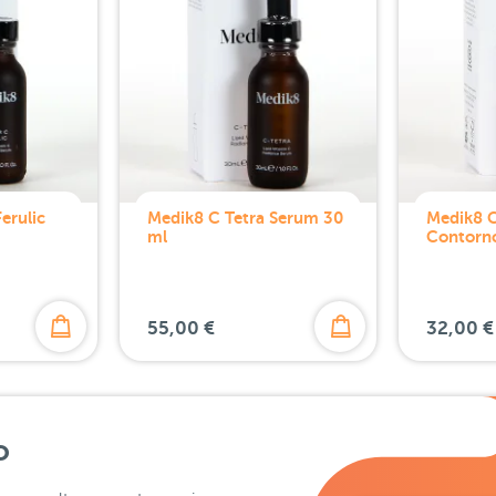
erulic
Medik8 C Tetra Serum 30
Medik8 C
ml
Contorno
55,00 €
32,00 €
o