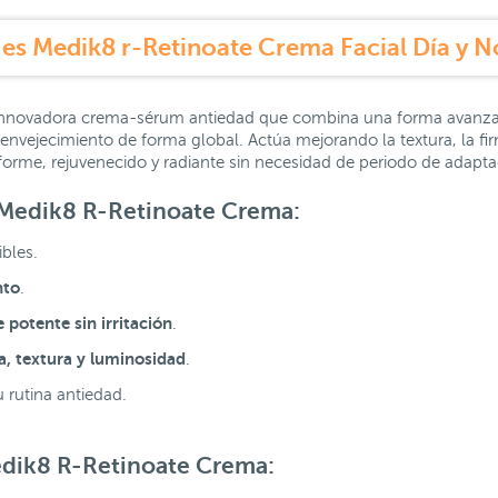
es Medik8 r-Retinoate Crema Facial Día y 
nnovadora crema-sérum antiedad que combina una forma avanzada
l envejecimiento de forma global. Actúa mejorando la textura, la fir
rme, rejuvenecido y radiante sin necesidad de periodo de adapta
 Medik8 R
-Retinoate Crema:
ibles.
nto
.
 potente sin irritación
.
a, textura y luminosidad
.
 rutina antiedad.
edik8 R
-Retinoate Crema: