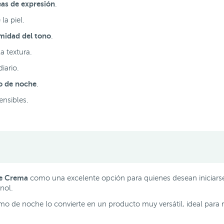
eas de expresión
.
 la piel.
midad del tono
.
a textura.
iario.
o de noche
.
ensibles.
te Crema
como una excelente opción para quienes desean iniciarse
inol.
mo de noche lo convierte en un producto muy versátil, ideal para