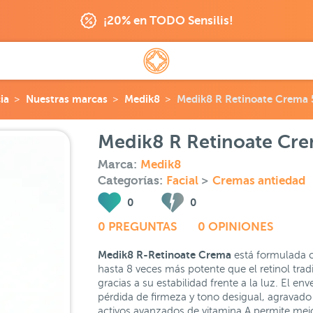
¡20% en TODO Sensilis!
ia
Nuestras marcas
Medik8
Medik8 R Retinoate Crema
Medik8 R Retinoate Cr
Marca:
Medik8
Categorías:
Facial
>
Cremas antiedad
0
0
0 PREGUNTAS
0 OPINIONES
Medik8 R-Retinoate Crema
está formulada c
hasta 8 veces más potente que el retinol trad
gracias a su estabilidad frente a la luz. El e
pérdida de firmeza y tono desigual, agravado p
activos avanzados de vitamina A permite mejora