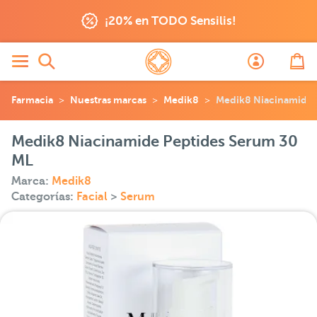
¡20% en TODO Sensilis!
Farmacia
Nuestras marcas
Medik8
Medik8 Niacinamide 
Medik8 Niacinamide Peptides Serum 30
ML
Marca:
Medik8
Categorías:
Facial
>
Serum