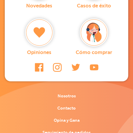
Novedades
Casos de éxito
Opiniones
Cómo comprar
Nosotros
Contacto
Opina y Gana
Seguimiento de pedidos