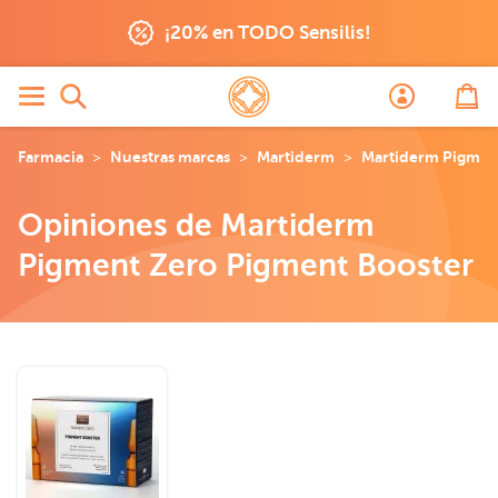
¡20% en TODO Sensilis!
Farmacia
Nuestras marcas
Martiderm
Martiderm Pigmen
Opiniones de Martiderm
Pigment Zero Pigment Booster