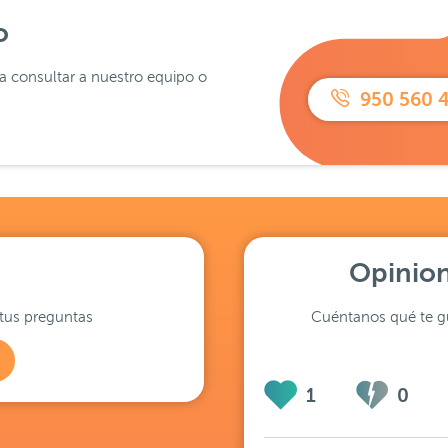
o
ra consultar a nuestro equipo o
950 560 
Opinion
tus preguntas
Cuéntanos qué te gu
1
0