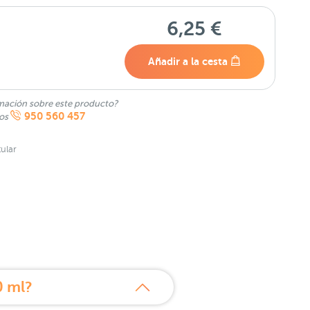
6,25 €
Añadir a la cesta
mación sobre este producto?
950 560 457
nos
ular
0 ml?