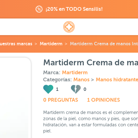
¡20% en TODO Sensilis!
uestras marcas
Martiderm
Martiderm Crema de manos Int
Martiderm Crema de man
Marca:
Martiderm
Categorías:
Manos
>
Manos hidratant
1
0
0 PREGUNTAS
1 OPINIONES
Martiderm crema de manos es el complement
zonas de la piel, como manos y pies, que so
hidratación, van a estar formuladas con centel
piel.