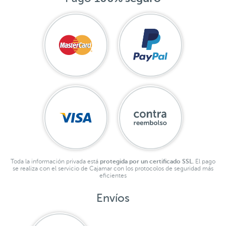
Toda la información privada está
protegida por un certificado SSL.
El pago
se realiza con el servicio de Cajamar con los protocolos de seguridad más
eficientes
Envíos