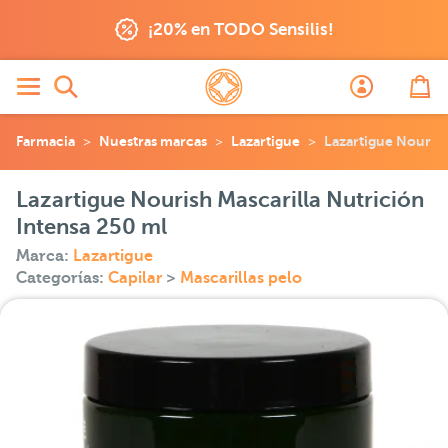
¡20% en TODO Sensilis!
Farmacia
Nuestras marcas
Lazartigue
Lazartigue Nourish
Lazartigue Nourish Mascarilla Nutrición
Intensa 250 ml
Marca:
Lazartigue
Categorías:
Capilar
>
Mascarillas pelo