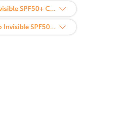
¿Cómo usar La Roche Posay Anthelios UVMUNE 400 Fluido Invisible SPF50+ Color 50 ml?
Propiedades de La Roche Posay Anthelios UVMUNE 400 Fluido Invisible SPF50+ Color 50 ml