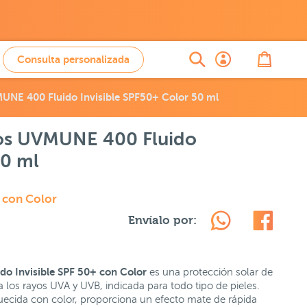
Consulta personalizada
UNE 400 Fluido Invisible SPF50+ Color 50 ml
ios UVMUNE 400 Fluido
50 ml
 con Color
Envíalo por:
o Invisible SPF 50+ con Color
es una protección solar de
a los rayos UVA y UVB, indicada para todo tipo de pieles.
riquecida con color, proporciona un efecto mate de rápida