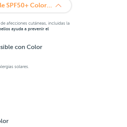
¿Qué es La Roche Posay Anthelios UVMUNE 400 Fluido Invisible SPF50+ Color 50 ml?
 de afecciones cutáneas, incluidas la
elios a
yuda a prevenir el
sible con Color
ergias solares.
olor