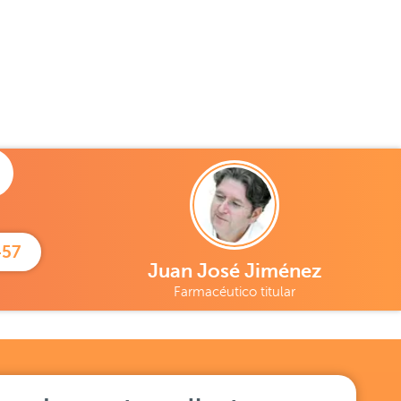
457
Juan José Jiménez
Farmacéutico titular