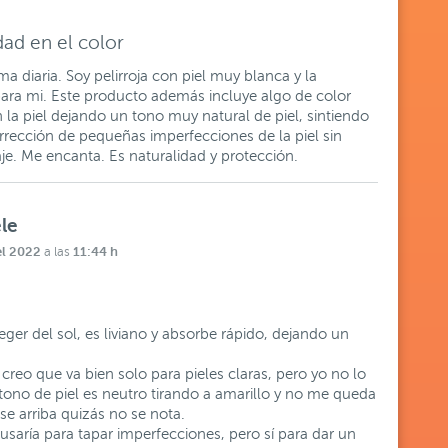
dad en el color
a diaria. Soy pelirroja con piel muy blanca y la
para mi. Este producto además incluye algo de color
la piel dejando un tono muy natural de piel, sintiendo
rrección de pequeñas imperfecciones de la piel sin
je. Me encanta. Es naturalidad y protección.
ele
el 2022
11:44 h
a las
eger del sol, es liviano y absorbe rápido, dejando un
reo que va bien solo para pieles claras, pero yo no lo
 tono de piel es neutro tirando a amarillo y no me queda
e arriba quizás no se nota.
o usaría para tapar imperfecciones, pero sí para dar un