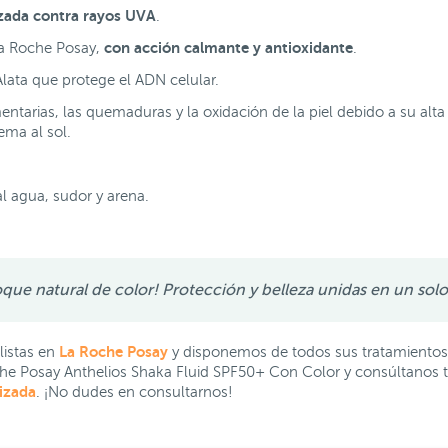
zada contra rayos UVA
.
con acción calmante
y
antioxidante
La Roche Posay,
.
Alata que protege el ADN celular.
ntarias, las quemaduras y la oxidación de la piel debido a su alta
ema al sol.
al agua, sudor y arena.
ue natural de color! Protección y belleza unidas en un sol
La Roche Posay
istas en
y disponemos de todos sus tratamientos f
he Posay Anthelios Shaka Fluid SPF50+ Con Color y consúltanos t
lizada
. ¡No dudes en consultarnos!