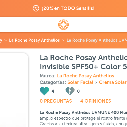
¡20% en TODO Sensilis!
y
La Roche Posay Anthelios
La Roche Posay Anthelios UVM
La Roche Posay Anthel
Invisible SPF50+ Color 
Marca:
La Roche Posay Anthelios
Categorías:
Solar Facial
>
Crema Solar
4
0
0 PREGUNTAS
4 OPINIONES
La Roche Posay Anthelios UVMUNE 400 Fluid
amplio espectro que protege el rostro frente 
Gracias a su textura ultra ligera y fluida, en