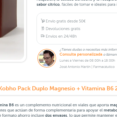
sabor cítrico
, fáciles de tomar e ideales para i
Envío gratis desde 50€
Devoluciones gratis
Envíos en 24/48h
¿Tienes dudas o necesitas más infor
Consulta personalizada
o lláma
Lunes a Viernes de 08:00h a 18:00h
José Antonio Martín | Farmacéutico
Kobho Pack Duplo Magnesio + Vitamina B6 2
mina B6
mag
es un complemento nutricional en viales que aporta
metabo
entes que actúan de forma complementaria para apoyar el
dos envases
e formato ahorro incluye
, lo que permite mantener e