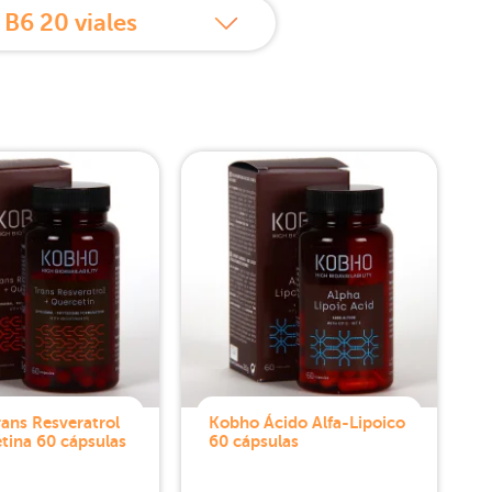
B6 20 viales
ans Resveratrol
Kobho Ácido Alfa-Lipoico
tina 60 cápsulas
60 cápsulas