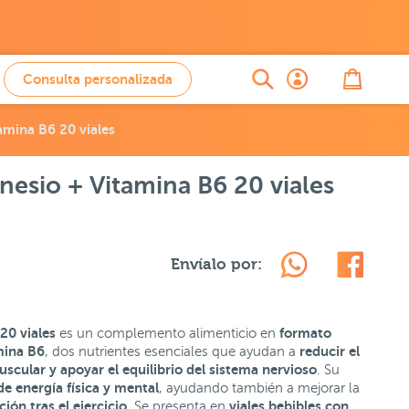
Consulta personalizada
mina B6 20 viales
sio + Vitamina B6 20 viales
Envíalo por:
20 viales
formato
es un complemento alimenticio en
mina B6
reducir el
, dos nutrientes esenciales que ayudan a
uscular y apoyar el equilibrio del sistema nervioso
. Su
de energía física y mental
, ayudando también a mejorar la
ción tras el ejercicio
viales bebibles con
. Se presenta en