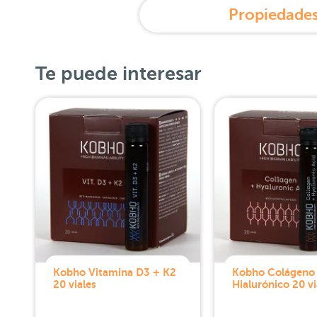
Propiedades
Te puede interesar
Kobho Vitamina D3 + K2
Kobho Colágeno 
20 viales
Hialurónico 20 vi