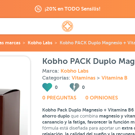
¡20% en TODO Sensilis!
as marcas
Kobho Labs
Kobho PACK Duplo Magnesio + Vita
Kobho PACK Duplo Magne
Marca:
Kobho Labs
Categorías:
Vitaminas
>
Vitamina B
0
0
0 PREGUNTAS
0 OPINIONES
Kobho Pack Duplo Magnesio + Vitamina B6 
ahorro duplo
magnesio y vita
que combina
cansancio y la fatiga, favorecer la función m
extra 
fórmula está diseñada para aportar un
relajación, la calidad del sueño y la recupera