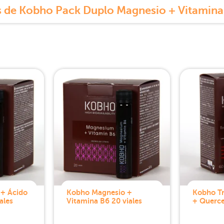
 de Kobho Pack Duplo Magnesio + Vitamina 
+ Ácido
Kobho Magnesio +
Kobho Tr
ales
Vitamina B6 20 viales
+ Querce