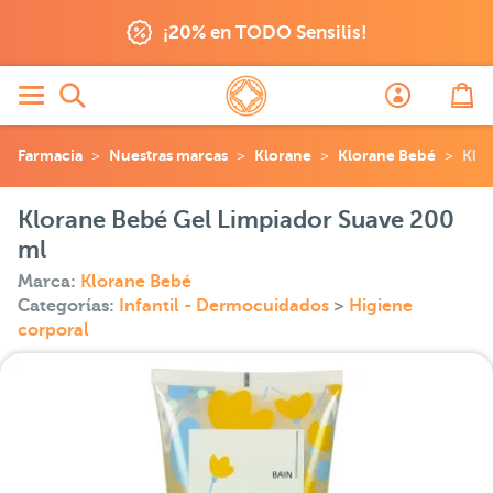
¡20% en TODO Sensilis!
Farmacia
Nuestras marcas
Klorane
Klorane Bebé
Klo
Klorane Bebé Gel Limpiador Suave 200
ml
Marca:
Klorane Bebé
Categorías:
Infantil - Dermocuidados
>
Higiene
corporal