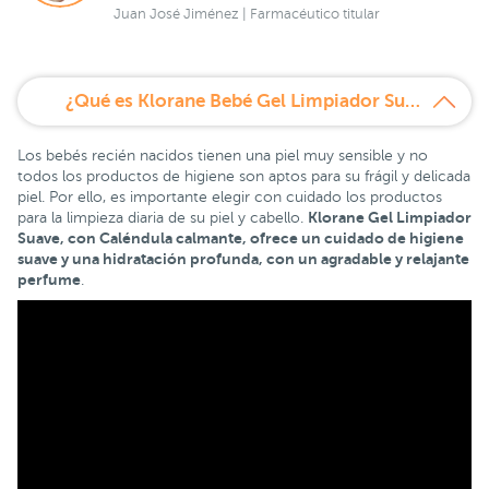
Juan José Jiménez | Farmacéutico titular
¿Qué es Klorane Bebé Gel Limpiador Suave 200 ml?
Los bebés recién nacidos tienen una piel muy sensible y no
todos los productos de higiene son aptos para su frágil y delicada
piel. Por ello, es importante elegir con cuidado los productos
Klorane Gel Limpiador
para la limpieza diaria de su piel y cabello.
Suave
, con Caléndula calmante,
ofrece un cuidado de higiene
suave y una hidratación profunda, con un agradable y relajante
perfume
.