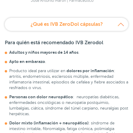
José Antonio Martín | Farmacéutico
¿Qué es IVB ZeroDol cápsulas?
Para quién está recomendado
IVB Zerodol
Adultos y niños mayores de 14 años
.
Apto en embarazo
.
dolores por inflamación
Producto ideal para utilizar en
:
artritis, endometriosis, esclersosis múltiple, enfermedad
inflamatoria intestinal, episodios de cefalea y fiebre asociados a
resfriados o virus.
Personas con dolor neuropático
: neuropatías diabéticas,
enfermedades oncológicas o neuropatia postquimio,
lumbalgias, ciática, síndrome del túnel carpiano, neuralgias post
herpéticas.
Dolor mixto (inflamación + neuropático)
: síndrome de
intestino irritable, fibromialgia, fatiga crónica, polimialgia