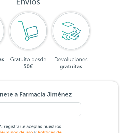
Envíos
as
Gratuito desde
Devoluciones
50€
gratuitas
nete a Farmacia Jiménez
Al registrarte aceptas nuestros
Términos de uso
Políticas de
y