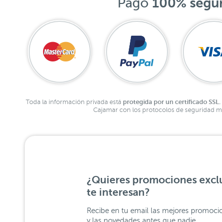
Pago
100% segu
protegida por un certificado SSL.
Toda la información privada está
Cajamar con los protocolos de seguridad má
¿Quieres promociones exclu
te interesan?
Recibe en tu email las mejores promoci
y las novedades antes que nadie.