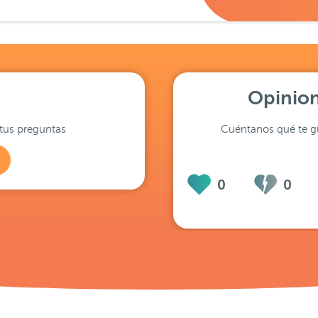
Opinion
tus preguntas
Cuéntanos qué te gu
0
0