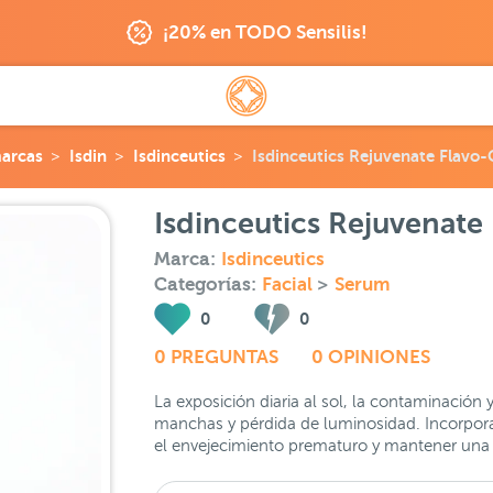
¡20% en TODO Sensilis!
arcas
Isdin
Isdinceutics
Isdinceutics Rejuvenate Flavo
Isdinceutics Rejuvenate
Marca:
Isdinceutics
Categorías:
Facial
>
Serum
0
0
0 PREGUNTAS
0 OPINIONES
La exposición diaria al sol, la contaminación y
manchas y pérdida de luminosidad. Incorporar 
el envejecimiento prematuro y mantener una p