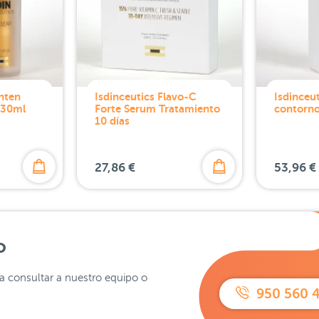
ghten
Isdinceutics Flavo-C
Isdinceu
 30ml
Forte Serum Tratamiento
contorno
10 días
27,86 €
53,96 €
o
ra consultar a nuestro equipo o
950 560 