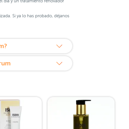
l día y un tratamiento renovador
zada. Si ya lo has probado, déjanos
um?
erum