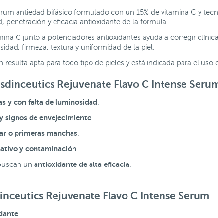
erum antiedad bifásico formulado con un 15% de vitamina C y tecn
d, penetración y eficacia antioxidante de la fórmula.
ina C junto a potenciadores antioxidantes ayuda a corregir clínica
dad, firmeza, textura y uniformidad de la piel.
n resulta apta para todo tipo de pieles y está indicada para el uso 
 Isdinceutics Rejuvenate Flavo C Intense Seru
as y con falta de luminosidad
.
y signos de envejecimiento
.
lar o primeras manchas
.
dativo y contaminación
.
antioxidante de alta eficacia
 buscan un
.
dinceutics Rejuvenate Flavo C Intense Serum
idante
.