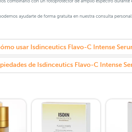
mos combinarlo con un fotoprotector de amplio espectro durante e
podemos ayudarte de forma gratuita en nuestra consulta personali
ómo usar Isdinceutics Flavo-C Intense Ser
piedades de Isdinceutics Flavo-C Intense S