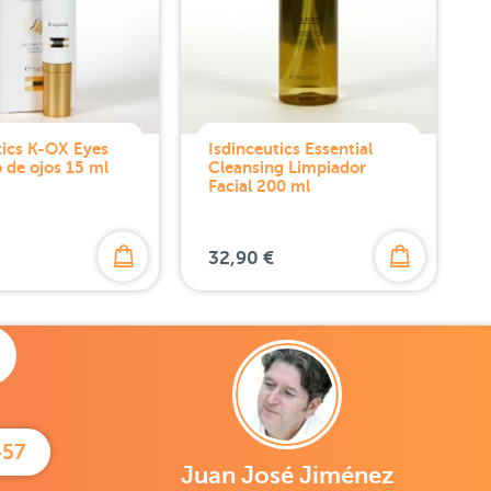
tics K-OX Eyes
Isdinceutics Essential
 de ojos 15 ml
Cleansing Limpiador
Facial 200 ml
32,90 €
457
Juan José Jiménez