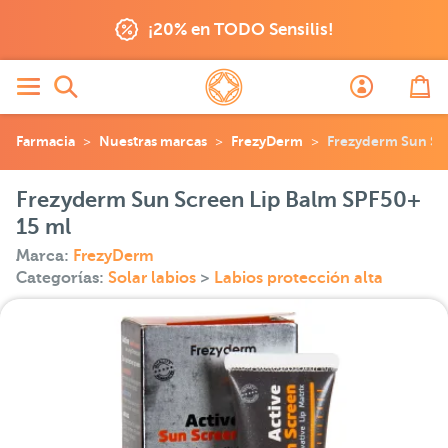
¡20% en TODO Sensilis!
Farmacia
Nuestras marcas
FrezyDerm
Frezyderm Sun Sc
Frezyderm Sun Screen Lip Balm SPF50+
15 ml
Marca:
FrezyDerm
Categorías:
Solar labios
>
Labios protección alta