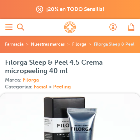
¡20% en TODO Sensilis!
Farmacia
Nuestras marcas
Filorga
Filorga Sleep & Peel 
Filorga Sleep & Peel 4.5 Crema
micropeeling 40 ml
Marca:
Filorga
Categorías:
Facial
>
Peeling