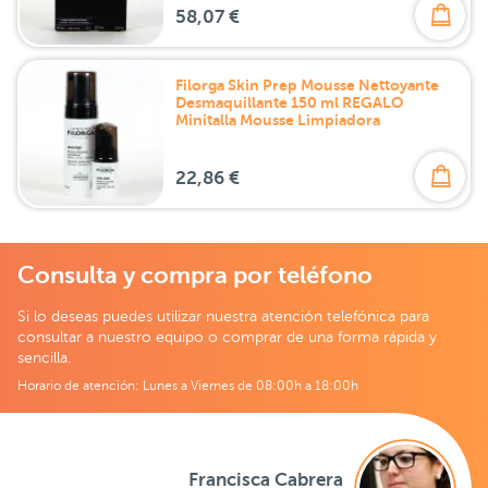
58,07 €
Filorga Skin Prep Mousse Nettoyante
Desmaquillante 150 ml REGALO
Minitalla Mousse Limpiadora
22,86 €
Consulta y compra por teléfono
Si lo deseas puedes utilizar nuestra atención telefónica para
consultar a nuestro equipo o comprar de una forma rápida y
sencilla.
Horario de atención: Lunes a Viernes de 08:00h a 18:00h
Francisca Cabrera