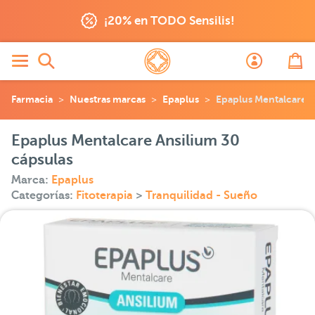
¡20% en TODO Sensilis!
Farmacia
Nuestras marcas
Epaplus
Epaplus Mentalcare A
Epaplus Mentalcare Ansilium 30
cápsulas
Marca:
Epaplus
Categorías:
Fitoterapia
>
Tranquilidad - Sueño