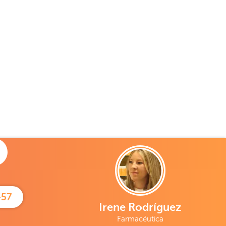
457
Irene Rodríguez
Farmacéutica