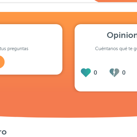
Opinion
tus preguntas
Cuéntanos qué te gu
0
0
ro