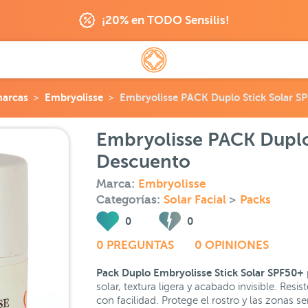
¡20% en TODO Sensilis!
marcas
Embryolisse
Embryolisse PACK Duplo Stick Solar S
Embryolisse PACK Duplo
Descuento
Marca:
Embryolisse
Categorías:
Solar Facial
>
Packs
0
0
0 PREGUNTAS
0 OPINIONES
Pack Duplo Embryolisse Stick Solar SPF50+
solar, textura ligera y acabado invisible. Resi
con facilidad. Protege el rostro y las zonas s