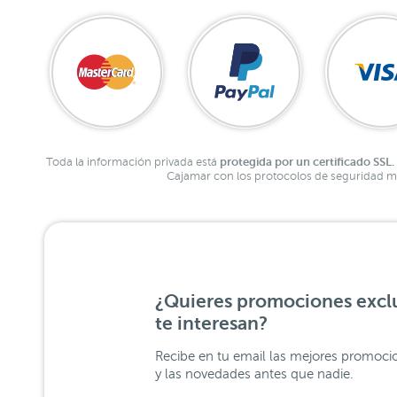
protegida por un certificado SSL.
Toda la información privada está
Cajamar con los protocolos de seguridad má
¿Quieres promociones exclu
te interesan?
Recibe en tu email las mejores promoci
y las novedades antes que nadie.