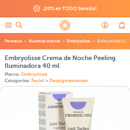
¡20% en TODO Sensilis!
Farmacia
Nuestras marcas
Embryolisse
Embryolisse Cre
Embryolisse Crema de Noche Peeling
Iluminadora 40 ml
Marca:
Embryolisse
Categorías:
Facial
>
Despigmentantes