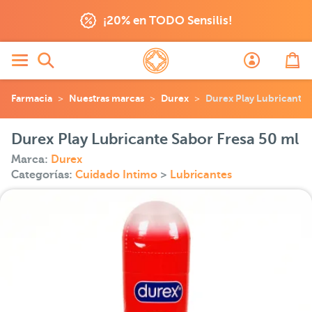
¡20% en TODO Sensilis!
Farmacia
Nuestras marcas
Durex
Durex Play Lubricante 
Durex Play Lubricante Sabor Fresa 50 ml
Marca:
Durex
Categorías:
Cuidado Intimo
>
Lubricantes