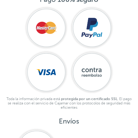
Toda la información privada está
protegida por un certificado SSL.
El pago
se realiza con el servicio de Cajamar con los protocolos de seguridad más
eficientes
Envíos