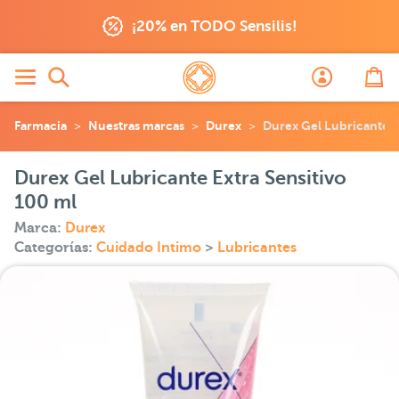
¡20% en TODO Sensilis!
Farmacia
Nuestras marcas
Durex
Durex Gel Lubricante E
Durex Gel Lubricante Extra Sensitivo
100 ml
Marca:
Durex
Categorías:
Cuidado Intimo
>
Lubricantes