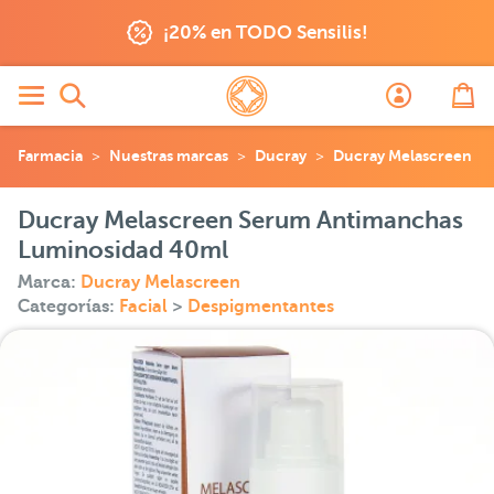
¡20% en TODO Sensilis!
Farmacia
Nuestras marcas
Ducray
Ducray Melascreen
Ducray Melascreen Serum Antimanchas
Luminosidad 40ml
Marca:
Ducray Melascreen
Categorías:
Facial
>
Despigmentantes